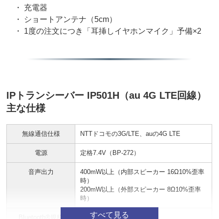
・ 充電器
・ ショートアンテナ（5cm）
・ 1度の注文につき「耳挿しイヤホンマイク」予備×2
IPトランシーバー IP501H（au 4G LTE回線）
主な仕様
無線通信仕様
NTTドコモの3G/LTE、auの4G LTE
電源
定格7.4V（BP-272）
音声出力
400mW以上（内部スピーカー 16Ω10%歪率
時）
200mW以上（外部スピーカー 8Ω10%歪率
時）
Bluetooth®規格
Ver 2.1+EDR