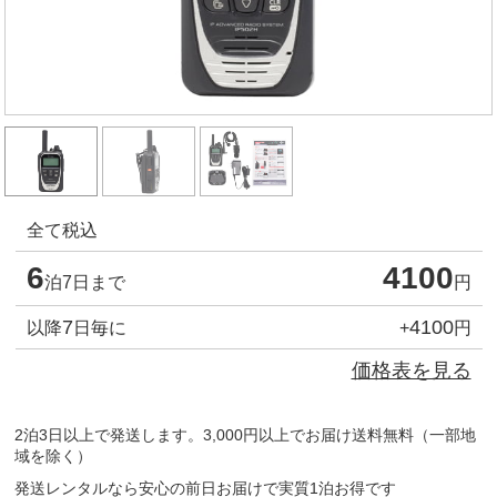
全て税込
6
4100
泊7日まで
円
7
4100
以降
日毎に
+
円
価格表を見る
2泊3日以上で発送します。3,000円以上でお届け送料無料（一部地
域を除く）
発送レンタルなら安心の前日お届けで実質1泊お得です