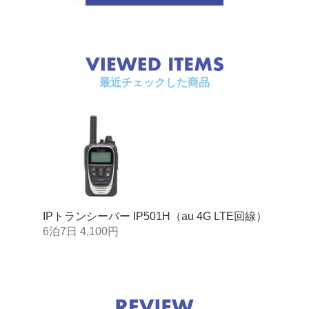
使用温度範囲
-10℃～+60℃
寸法（突起物を除
約59（W）×95（H）×32（D）mm
く）
最近チェックした商品
重量
約240g
IPトランシーバー IP501H（au 4G LTE回線）
6泊7日 4,100円