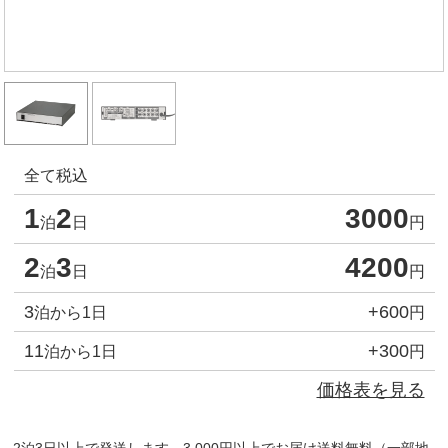
全て税込
1
2
3000
泊
日
円
2
3
4200
泊
日
円
3
+600
泊から1日
円
11
+300
泊から1日
円
価格表を見る