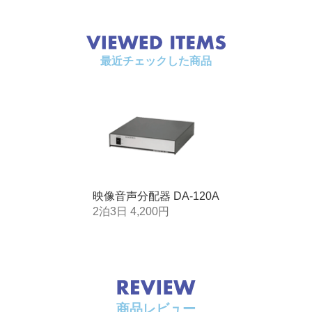
(RCAピンジャック)
音声出力
0 dB(10 kΩ負荷時) ローインピーダンス
4分配出力 ステレオ(RCAピンジャック)
AUDIO GAIN -4 dB～+4 dB可変
最近チェックした商品
映像周波数特性
60 Hz～10 MHz±0.3 dB以内
10 MHz ～ 30 MHz+1 dB ～ -2 dB以内
DG,DP
0.3 ％、0.3 °
音声周波数特性
10 Hz ～ 50 kHz -1 dB ～+0 dB以内
音声S/N比
90 dB以上
映像音声分配器 DA-120A
音声歪率
0.003 ％以下
2泊3日 4,200円
電源
AC100 V 50 Hz / 60 Hz
消費電力
5 W
質量
2.4 kg
商品レビュー