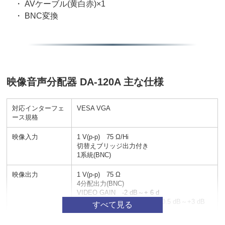
・ AVケーブル(黄白赤)×1
・ BNC変換
映像音声分配器 DA-120A 主な仕様
対応インターフェ
VESA VGA
ース規格
映像入力
1 V(p-p) 75 Ω/Hi
切替えブリッジ出力付き
1系統(BNC)
映像出力
1 V(p-p) 75 Ω
4分配出力(BNC)
VIDEO GAIN -2 dB～+ 6 d
VIDEO EQ 10 MHzにて +0.5 dB～+3 dB
音声入力
0 dB 40 kΩ以上 不平衡 1系統 ステレオ