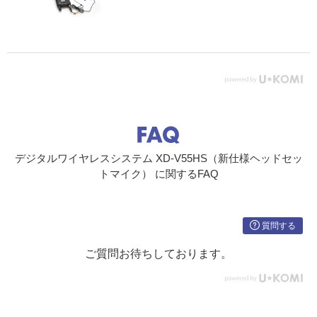
寸法・質量
208W x 44H x 191Dmm・1.2kg
トランスミッター
最大オーディオ入力
6.5Vpp
レベル
入力インピーダンス
1.3MΩ
コネクター
ミニXLR TA4（バランス／最大出力＋8.75d
デジタルワイヤレスシステム XD-V55HS（新仕様ヘッドセッ
Bu/150Ω）*、Phone（アンバランス／最大
出力）＋6.5dBV/1kΩ）*
トマイク） に関するFAQ
LCD
選択チャンネル、EQフィルター、バッテリ
ー残量
質問する
RF出力電力
10mW
ご質問お待ちしております。
供給バイアス電圧
5VDC（ミニXLR TA 4端子のPin2）
バッテリー／持続時
単3電池 x 2/8時間
間