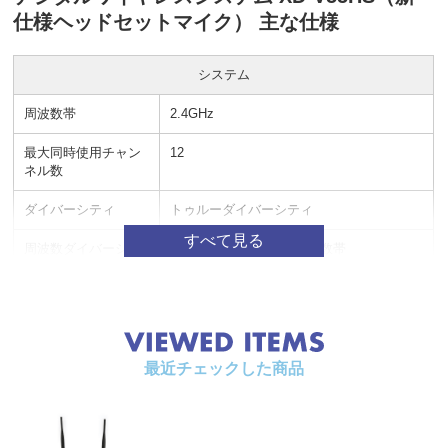
仕様ヘッドセットマイク） 主な仕様
システム
周波数帯
2.4GHz
最大同時使用チャン
12
ネル数
ダイバーシティ
トゥルーダイバーシティ
周波数ダイバーシテ
各チャンネルにつき2周波数帯
ィ
マイクモデリング数
4種
（ハンドヘルド・シ
ステム）
最近チェックした商品
EQフィルターモデル
3種
数（ボディバックベ
ースシステム）