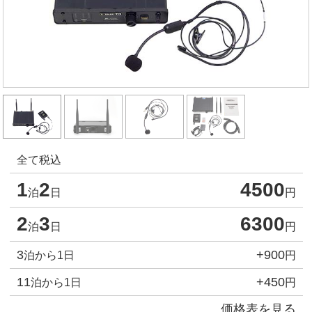
全て税込
1
2
4500
泊
日
円
2
3
6300
泊
日
円
3
+900
泊から1日
円
11
+450
泊から1日
円
価格表を見る