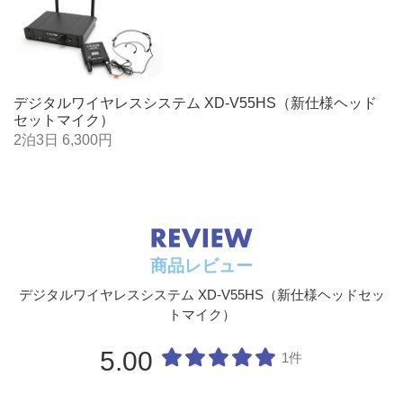
最大通信距離
100m
周波数特性
10Hz（-0.5dB） -20kHz（-2.5dB）
THD
0.03% typical
デジタルワイヤレスシステム XD-V55HS（新仕様ヘッド
システムレイテンシ
2.9ms以下（オーディオインプットからア
セットマイク）
ー
ウトプットまで）
2泊3日 6,300円
ダイナミックレンジ
最大>117dB
コンパンダーフリ
◯
ー・デザイン
ダイナミックフィル
◯
商品レビュー
ター
デジタルワイヤレスシステム XD-V55HS（新仕様ヘッドセッ
暗号化
×
トマイク）
動作温度
1～50℃
5.00
1件
レシーバー