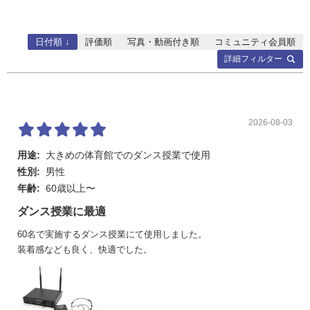
RF信号の強さインジ
5セグメントLED
ケーター/オーディオ
レベルメーター
日付順 ↓
評価順
写真・動画付き順
コミュニティ会員順
アンテナ数
2
詳細フィルター
電源
9VDC 500mA
出力インピーダンス
XLR:150Ωバランス、1/4インチ:1kΩアンバ
ランス
2026-08-03
コネクター
XLR3-32（バランス／最大出力＋8.75dBu/1
用途:
大きめの体育館でのダンス授業で使用
500）*、Phone（アンバランス／最大出力
性別:
男性
＋6.5dBV/1kΩ）*
年齢:
60歳以上〜
感度
-95dBm
ダンス授業に最適
イメージリジェクシ
56dB
60名で実施するダンス授業にて使用しました。
ョン
装着感なども良く、快適でした。
アンテナインピーダ
50Ω
ンス
電源電圧
AC100V・50Hz/60Hz