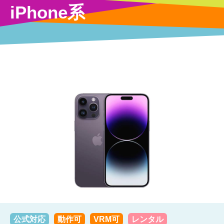
iPhone系
公式対応
動作可
VRM可
レンタル