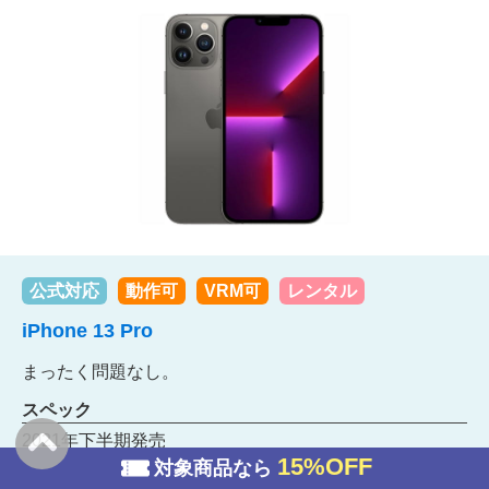
公式対応
動作可
VRM可
レンタル
iPhone 13 Pro
まったく問題なし。
スペック
2021年下半期発売
15%OFF
A15 Bionic / 6GB RAM
対象商品なら
Wi-Fi 6/Bluetooth 5.0