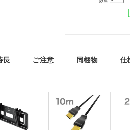
数量
特長
ご注意
同梱物
仕