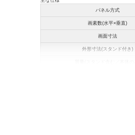
主な仕様
パネル方式
画素数(水平×垂直)
画面寸法
外形寸法(スタンド付き)
質量(スタンド含む／本体の
消費電力
チューナー
映像処理エンジン
音声実用最大出力（JEITA