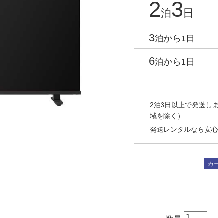
2
3
泊
日
3
泊から1日
6
泊から1日
2泊3日以上で発送しま
域を除く）
発送レンタルなら安心
カ