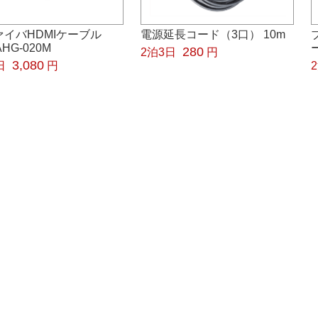
ァイバHDMIケーブル
電源延長コード（3口） 10m
AHG-020M
280
2泊3日
円
3,080
日
円