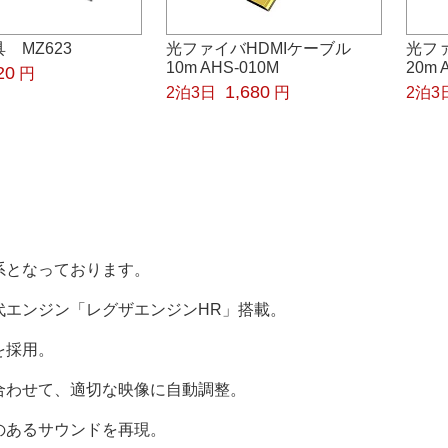
 MZ623
光ファイバHDMIケーブル
光フ
10m AHS-010M
20m 
20
円
1,680
2泊3日
円
2泊3
系となっております。
代エンジン「レグザエンジンHR」搭載。
を採用。
合わせて、適切な映像に自動調整。
のあるサウンドを再現。