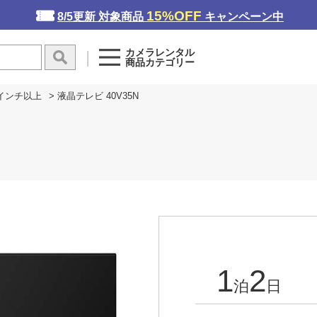
15%OFF
8/5更新 対象商品
キャンペーン中
カメラレンタル
商品カテゴリー
2インチ以上
> 液晶テレビ 40V35N
1
2
泊
日