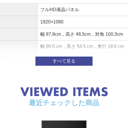
フルHD液晶パネル
1920×1080
幅 87.8cm，高さ 48.5cm，対角 100.3cm
幅 90.0 cm，高さ 54.5 cm，奥行 18.6 cm
み)
6.0 kg／5.9 kg
定格動作時（リモコン待機時/機能動作時） 83W
地上デジタル 2
BS・110度CSデジタル 2
最近チェックした商品
レグザエンジンHR(2024年新エンジン)
パネルモジュール 全面直下型LEDパネル
）
4W(同時駆動)
メインスピーカー(7W+7W)