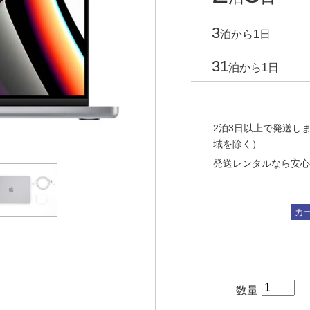
3
泊から1日
31
泊から1日
2泊3日以上で発送しま
域を除く）
発送レンタルなら安心
カ
数量