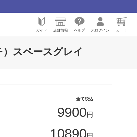
ガイド
店舗情報
ヘルプ
未ログイン
カート
.2インチ）スペースグレイ
全て税込
9900
円
10890
円