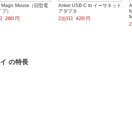
e Magic Mouse（旧型電
Anker USB-C to イーサネット
A
イプ）
アダプタ
280
420
日
円
2泊3日
円
グレイ の特長