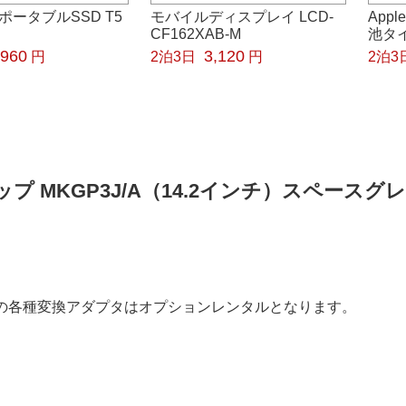
g ポータブルSSD T5
モバイルディスプレイ LCD-
Appl
CF162XAB-M
池タ
,960
3,120
円
2泊3日
円
2泊3
 Proチップ MKGP3J/A（14.2インチ）スペース
らの各種変換アダプタはオプションレンタルとなります。