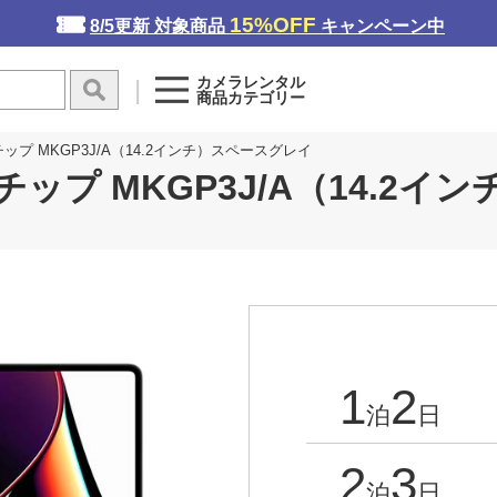
15%OFF
8/5更新 対象商品
キャンペーン中
カメラレンタル
商品カテゴリー
1 Proチップ MKGP3J/A（14.2インチ）スペースグレイ
1 Proチップ MKGP3J/A（14
1
2
泊
日
2
3
泊
日