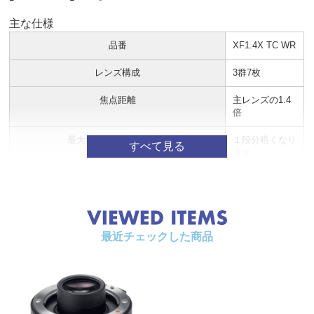
主な仕様
品番
XF1.4X TC WR
レンズ構成
3群7枚
焦点距離
主レンズの1.4
倍
最大口径比（開放絞り）
１段分暗くなり
ます
最小絞り
１段分暗くなり
ます
撮影距離範囲
主レンズとほぼ
同等
最近チェックした商品
撮影倍率
主レンズの1.4
倍
外形寸法：最大径×長さ（約）※先端よりマウン
ø58mm×15mm
ト基準面まで