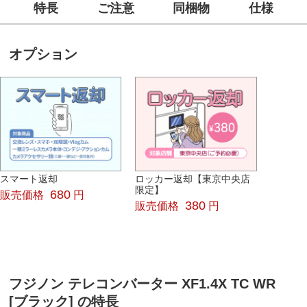
特長
ご注意
同梱物
仕様
オプション
スマート返却
ロッカー返却【東京中央店
限定】
680
販売価格
円
380
販売価格
円
フジノン テレコンバーター XF1.4X TC WR
[ブラック] の特長