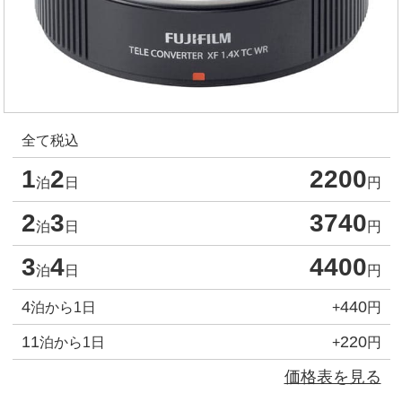
全て税込
1
2
2200
泊
日
円
2
3
3740
泊
日
円
3
4
4400
泊
日
円
4
440
泊から1日
+
円
11
220
泊から1日
+
円
価格表を見る