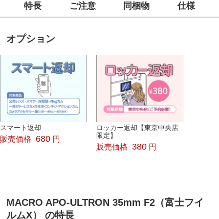
特長
ご注意
同梱物
仕様
オプション
スマート返却
ロッカー返却【東京中央店
限定】
680
販売価格
円
380
販売価格
円
MACRO APO-ULTRON 35mm F2（富士フイ
ルムX） の特長