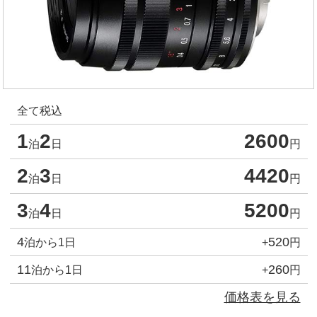
全て税込
1
2
2600
泊
日
円
2
3
4420
泊
日
円
3
4
5200
泊
日
円
4
520
泊から1日
+
円
11
260
泊から1日
+
円
価格表を見る