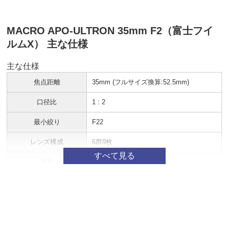
MACRO APO-ULTRON 35mm F2（富士フイ
ルムX） 主な仕様
主な仕様
焦点距離
35mm (フルサイズ換算:52.5mm)
口径比
1 : 2
最小絞り
F22
レンズ構成
6群9枚
画角
42.8°
絞り羽根枚数
10枚
最短撮影距離
0.163m
最大撮影倍率
1: 2