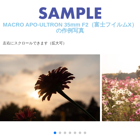
最大径×全長
φ60.7×54.8mm
フィルターサイズ
φ49mm
MACRO APO-ULTRON 35mm F2（富士フイルムX）
の作例写真
重量
265g
左右にスクロールできます（拡大可）