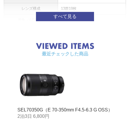
レンズ構成
13群19枚
画角（APS-C）
22°-4°40'
開放絞り（F値)
4.5-6.3
最小絞り（F値)
22-32
最近チェックした商品
絞り羽根 (枚）
7
円形絞り
○
最短撮影距離
1.1m-1.5m
最大撮影倍率
0.23倍
フィルター径
φ67mm
SEL70350G（E 70-350mm F4.5-6.3 G OSS）
手ブレ補正
レンズ内手ブレ補正方式
2泊3日 6,800円
フードタイプ
花形バヨネット式