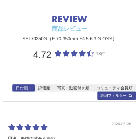
大きさ
最大径φ77mm、全長142mm
質量
約625g
商品レビュー
SEL70350G（E 70-350mm F4.5-6.3 G OSS）
4.72
18件
日付順 ↓
評価順
写真・動画付き順
コミュニティ会員順
詳細フィルター
2026-06-26
用途:
野球の試合を撮影