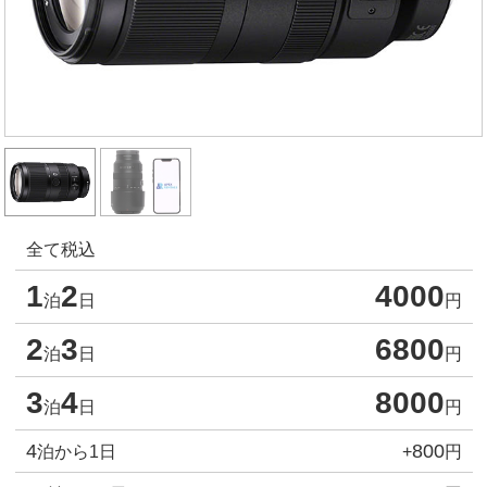
全て税込
1
2
4000
泊
日
円
2
3
6800
泊
日
円
3
4
8000
泊
日
円
4
800
泊から1日
+
円