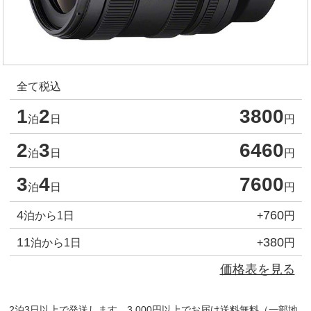
全て税込
1
2
3800
泊
日
円
2
3
6460
泊
日
円
3
4
7600
泊
日
円
4
760
泊から1日
+
円
11
380
泊から1日
+
円
価格表を見る
2泊3日以上で発送します。3,000円以上でお届け送料無料（一部地