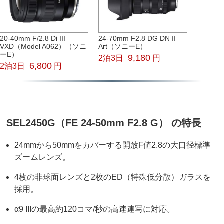
20-40mm F/2.8 Di III
24-70mm F2.8 DG DN II
VXD（Model A062）（ソニ
Art（ソニーE）
ーE）
9,180
2泊3日
円
6,800
2泊3日
円
SEL2450G（FE 24-50mm F2.8 G） の特長
24mmから50mmをカバーする開放F値2.8の大口径標準
ズームレンズ。
4枚の非球面レンズと2枚のED（特殊低分散）ガラスを
採用。
α9 IIIの最高約120コマ/秒の高速連写に対応。