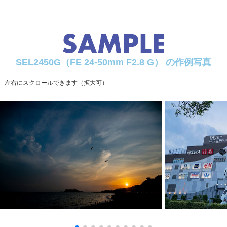
開放絞り （F値)
2.8
最小絞り （F値)
22
絞り羽根 (枚）
11
円形絞り
○
SEL2450G（FE 24-50mm F2.8 G） の作例写真
最短撮影距離 (m)
0.19(W)-0.30(T) (AF)
左右にスクロールできます（拡大可）
0.18(W)-0.29(T) (MF)
最大撮影倍率 （倍）
0.30 (AF)
0.33 (MF)
フィルター径 (mm)
67
手ブレ補正
- (ボディ側対応)
テレコンバーター (1.4x)
非対応
テレコンバーター (2.0x)
非対応
フードタイプ
花形バヨネット式