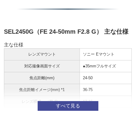
SEL2450G（FE 24-50mm F2.8 G） 主な仕様
主な仕様
レンズマウント
ソニー Eマウント
対応撮像画面サイズ
●35mmフルサイズ
焦点距離(mm)
24-50
焦点距離イメージ(mm) *1
36-75
レンズ構成 （群-枚）
13-16
画角 （APS-C)
61°-32°
画角 （３５ｍｍ判）
84°-47°