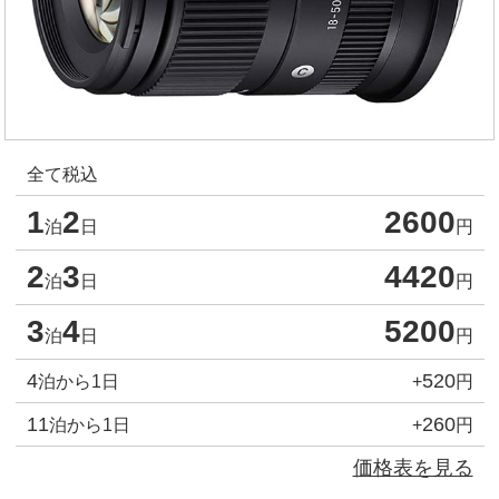
全て税込
1
2
2600
泊
日
円
2
3
4420
泊
日
円
3
4
5200
泊
日
円
4
520
泊から1日
+
円
11
260
泊から1日
+
円
価格表を見る