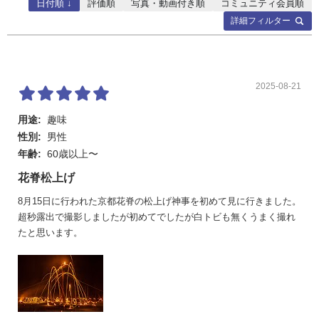
日付順 ↓
評価順
写真・動画付き順
コミュニティ会員順
詳細フィルター
2025-08-21
用途:
趣味
性別:
男性
年齢:
60歳以上〜
花脊松上げ
8月15日に行われた京都花脊の松上げ神事を初めて見に行きました。
超秒露出で撮影しましたが初めてでしたが白トビも無くうまく撮れ
たと思います。