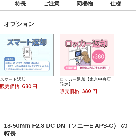
特長
ご注意
同梱物
仕様
オプション
スマート返却
ロッカー返却【東京中央店
限定】
680
販売価格
円
380
販売価格
円
18-50mm F2.8 DC DN（ソニーE APS-C） の
特長