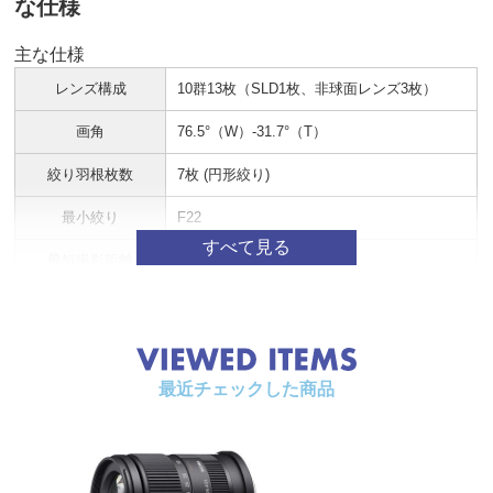
な仕様
主な仕様
レンズ構成
10群13枚（SLD1枚、非球面レンズ3枚）
画角
76.5°（W）-31.7°（T）
絞り羽根枚数
7枚 (円形絞り)
最小絞り
F22
最短撮影距離
12.1（W）-30（T）cm
最大倍率
1:2.8（W）-1:5（T）
フィルターサイズ
φ55mm
最近チェックした商品
最大径 × 長さ
φ61.6mm × 76.5mm
重さ
290g