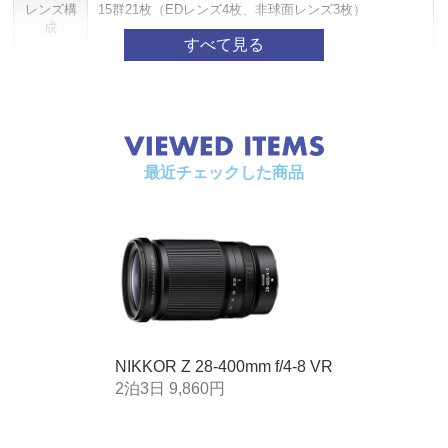
レンズ構
15群21枚（EDレンズ4枚、非球面レンズ3枚）
成
画角
75°-6°10′（撮像範囲 フルサイズ/FXフォーマット）
53°-4°（撮像範囲 APS-Cサイズ/DXフォーマット）
焦点距離
28、35、50、70、105、200、300、400mm
目盛
最近チェックした商品
ズーミン
ズームリングによる回転式
グ
ピント合
IF（インターナルフォーカス）方式
わせ
手ブレ補
ボイスコイルモーター（VCM）によるレンズシフト方
正
式
手ブレ補正効果：5.0段※CIPA規格準拠
VRモード：NORMAL/SPORT
NIKKOR Z 28-400mm f/4-8 VR
三脚使用時ブレ補正：有り
2泊3日 9,860円
最短撮影
0.2m（焦点距離28mm）、0.36m（焦点距離35mm）、
距離
0.5m（焦点距離50mm）、0.57m（焦点距離70mm）、
0.6m（焦点距離105mm）、0.8m（焦点距離200m