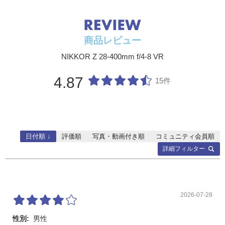
m）、1.2m（焦点距離300mm）、1.2m（焦点距離400
mm）
最大撮影
0.35倍（焦点距離28mm）
商品レビュー
倍率
NIKKOR Z 28-400mm f/4-8 VR
絞り羽根
9枚（円形絞り）
枚数
4.87
15件
絞り方式
電磁絞りによる自動絞り
最大絞り
f/4（焦点距離28mm）、f/8（焦点距離400mm）
最小絞り
f/22（焦点距離28mm）、f/45（焦点距離400mm）
日付順 ↓
評価順
写真・動画付き順
コミュニティ会員順
詳細フィルター
アタッチ
77mm（P=0.75 mm）
メントサ
イズ（フ
ィルター
サイズ）
2026-07-28
寸法
約84.5mm（最大径）×141.5mm（レンズマウント基準
面からレンズ先端まで）
性別:
男性