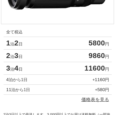
全て税込
1
2
5800
泊
日
円
2
3
9860
泊
日
円
3
4
11600
泊
日
円
4
1160
泊から1日
+
円
11
580
泊から1日
+
円
価格表を見る
2泊3日以上で発送します。3,000円以上でお届け送料無料（一部地