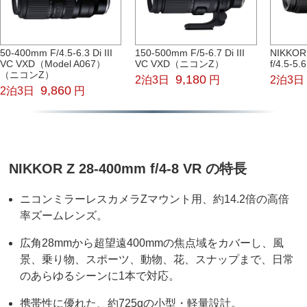
50-400mm F/4.5-6.3 Di III
150-500mm F/5-6.7 Di III
NIKKOR
VC VXD（Model A067）
VC VXD（ニコンZ）
f/4.5-5.
（ニコンZ）
9,180
2泊3日
円
2泊3日
9,860
2泊3日
円
NIKKOR Z 28-400mm f/4-8 VR の特長
ニコンミラーレスカメラZマウント用、約14.2倍の高倍
率ズームレンズ。
広角28mmから超望遠400mmの焦点域をカバーし、風
景、乗り物、スポーツ、動物、花、スナップまで、日常
のあらゆるシーンに1本で対応。
携帯性に優れた、約725gの小型・軽量設計。