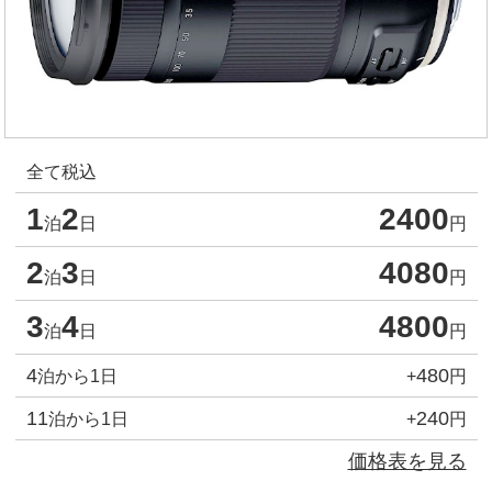
全て税込
1
2
2400
泊
日
円
2
3
4080
泊
日
円
3
4
4800
泊
日
円
4
480
泊から1日
+
円
11
240
泊から1日
+
円
価格表を見る