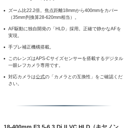
ズーム比22.2倍。焦点距離18mmから400mmをカバー
（35mm判換算28-620mm相当）。
AF駆動に独自開発の「HLD」採用。正確で静かなAFを
実現。
手ブレ補正機構搭載。
このレンズはAPS-Cサイズセンサーを搭載するデジタル
一眼レフカメラ専用です。
対応カメラは
公式
の「カメラとの互換性」をご確認くだ
さい。
18-400mm F3.5-6.3 Di II VC HLD（キヤノン