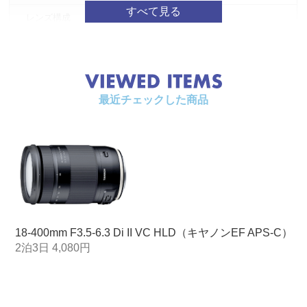
レンズ構成
11群16枚
最短撮影距離*1
0.45m
最大撮影倍率
1：2.9
フィルター径
φ72mm
最近チェックした商品
最大径
φ79mm
長さ*2
123.9mm
質量
710g
絞り羽根
7枚（円形）
最小絞り
F/22-40
18-400mm F3.5-6.3 Di II VC HLD（キヤノンEF APS-C）
2泊3日 4,080円
手ブレ補正効果
2.5段（CIPA規格準拠）