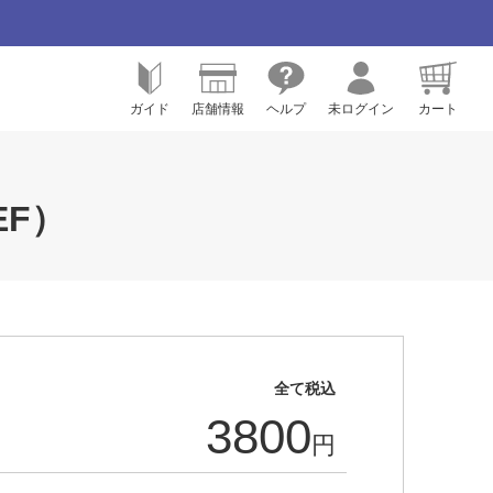
ガイド
店舗情報
ヘルプ
未ログイン
カート
ンEF）
全て税込
3800
円