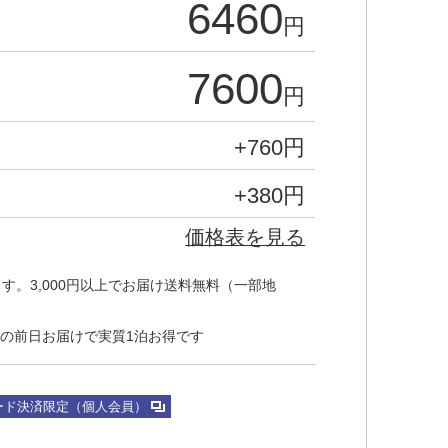
6460
円
7600
円
+
760
円
+
380
円
価格表を見る
す。3,000円以上でお届け送料無料（一部地
の前日お届けで実質1泊お得です
ード決済限定（個人会員）