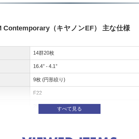
 HSM Contemporary（キヤノンEF） 主な仕様
14群20枚
16.4° - 4.1°
9枚 (円形絞り)
F22
280cm
1：4.9
φ95mm