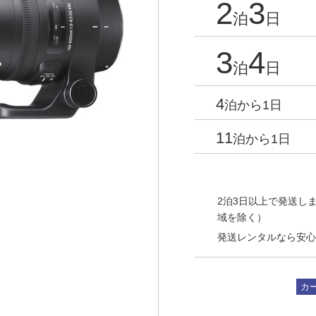
2
3
泊
日
3
4
泊
日
4
泊から1日
11
泊から1日
2泊3日以上で発送しま
域を除く）
発送レンタルなら安心
カ