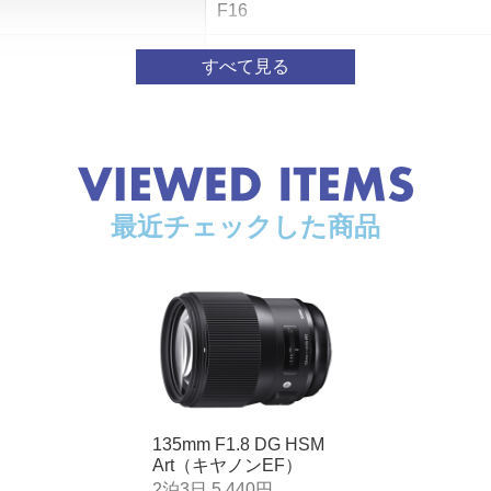
F16
87.5cm
1：5
ズ
φ82mm
φ91.4mm × 114.9mm
最近チェックした商品
1,130g
135mm F1.8 DG HSM
Art（キヤノンEF）
2泊3日 5,440円