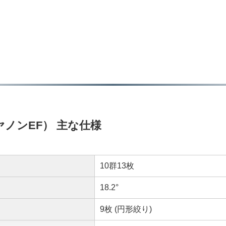
t（キヤノンEF） 主な仕様
10群13枚
18.2°
9枚 (円形絞り)