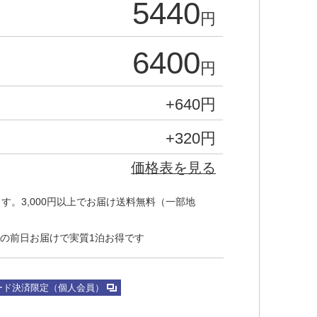
5440
円
6400
円
+
640
円
+
320
円
価格表を見る
す。3,000円以上でお届け送料無料（一部地
の前日お届けで実質1泊お得です
ード決済限定（個人会員）