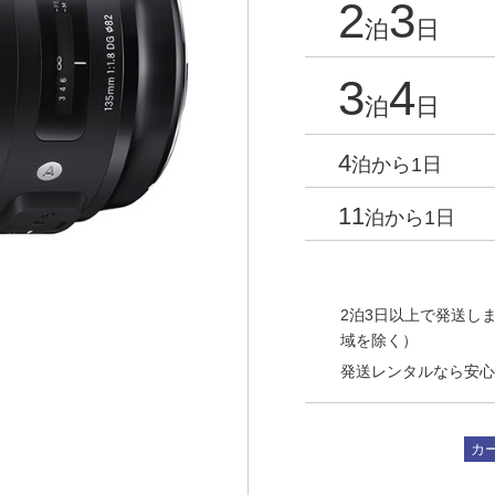
2
3
泊
日
3
4
泊
日
4
泊から1日
11
泊から1日
2泊3日以上で発送しま
域を除く）
発送レンタルなら安心
カ