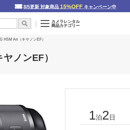
15%OFF
8/5更新 対象商品
キャンペーン中
カメラレンタル
商品カテゴリー
 DG HSM Art（キヤノンEF）
t（キヤノンEF）
1
2
泊
日