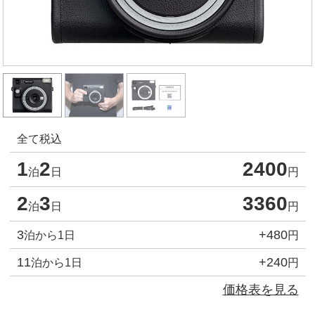
全て税込
1
2
2400
泊
日
円
2
3
3360
泊
日
円
3
+480
泊から1日
円
11
+240
泊から1日
円
価格表を見る