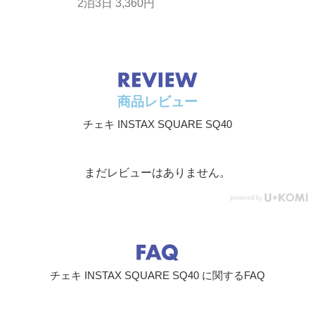
2泊3日 3,360円
ュ
下（新品電池使用時） / フラッシュ撮影距離：0.3～2.2
m
電源
リチウム電池（CR2） 2本／撮影可能パック数：約30パ
ック
オートパ
5分間
ワーオフ
商品レビュー
時間
チェキ INSTAX SQUARE SQ40
その他
フィルムカウンター / フィルムパック確認窓つき
大きさ
134.2 mm × 120.2 mm × 60.5 mm
まだレビューはありません。
質量
453 g（電池、ストラップ、フィルム別）
チェキ INSTAX SQUARE SQ40 に関するFAQ