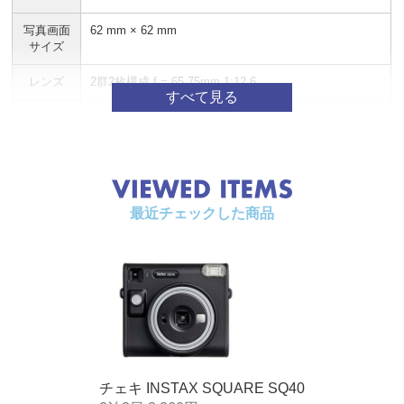
写真画面
62 mm × 62 mm
サイズ
レンズ
2群2枚構成 f = 65.75mm 1:12.6
ファイン
逆ガリレオ式ファインダー 0.4倍／ターゲットマーク付
ダー
き
撮影範囲
0.3 m～∞ (0.3 m～0.5 mではセルフィーモードを使用)
シャッタ
プログラム式電子シャッター1/2～1/400秒 低輝度スロ
最近チェックした商品
ー
ーシンクロ
露光調節
自動調節 Lv 5.0 ～ 15.5 （ISO800）
フィルム
電動式
送り出し
フィルム
約90秒（現像時間は気温によって変動します。）
現像時間
チェキ INSTAX SQUARE SQ40
フラッシ
常時発光フラッシュ（自動調光） / 充電時間：7.5秒以