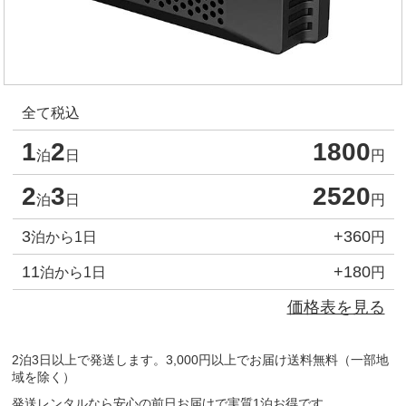
全て税込
1
2
1800
泊
日
円
2
3
2520
泊
日
円
3
+360
泊から1日
円
11
+180
泊から1日
円
価格表を見る
2泊3日以上で発送します。3,000円以上でお届け送料無料（一部地
域を除く）
発送レンタルなら安心の前日お届けで実質1泊お得です