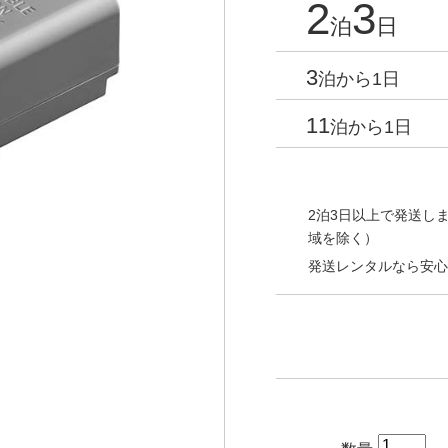
2
3
泊
日
3
泊から1日
11
泊から1日
2泊3日以上で発送しま
域を除く）
発送レンタルなら安心