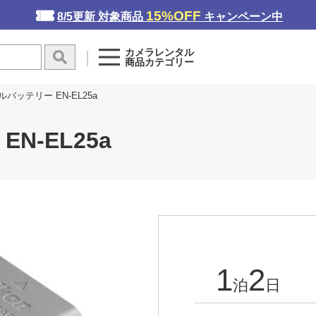
15%OFF
8/5更新 対象商品
キャンペーン中
カメラレンタル
商品カテゴリー
バッテリー EN-EL25a
-EL25a
1
2
泊
日