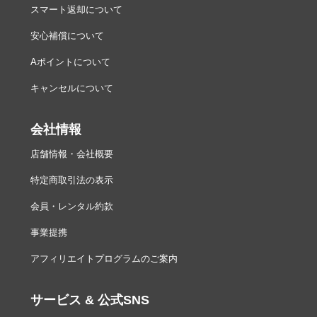
測光方式
180Kピクセル（約180,000ピクセル）RGBセンサーに
スマート返却について
よるTTL開放測光方式
安心補償について
測光モー
・マルチパターン測光：3D-RGB マルチパターン測光II
ド
I（G、EまたはDタイプレンズ使用時）、RGBマルチパ
Aポイントについて
ターン測光III（その他のCPUレンズ使用時）
・中央部重点測光：φ8mm相当を測光（中央部重点度約
キャンセルについて
75％）、φ6mm、φ10mm、φ13mm、画面全体の平均の
いずれかに変更可能
・スポット測光：約φ3.5mm相当（全画面の約2.5％）
会社情報
を測光、フォーカスポイントに連動して測光位置可動
・ハイライト重点測光：G、EまたはDタイプレンズ使
店舗情報・会社概要
用時のみ
特定商取引法の表示
測光範囲
・マルチパターン測光、中央部重点測光、ハイライト
重点測光：0～20EV
会員・レンタル約款
・スポット測光：2～20EV
※ISO 100、f/1.4レンズ使用時、常温20℃
事業提携
ISO感度
ISO 100～51200（1/3、1/2ステップ）、ISO 100に対し
アフィリエイトプログラムのご案内
約0.3、0.5、0.7、1段（ISO 50相当）の減感、ISO 512
00に対し約0.3、0.5、0.7、1段、2段、3段、4段、5段
（ISO 1640000相当）の増感、感度自動制御が可能
サービス & 公式SNS
・ISO感度は、推奨露光指数