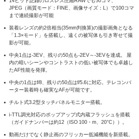
14ビット記録のロスレス圧縮RAWでも50コマ、
JPEG（画質モード：FINE、画像サイズ：L）で100コマ
まで連続撮影が可能
装着レンズの約2倍相当(35mm判換算)の撮影画角となる
「1.3×モード」を搭載し、遠くの被写体も引き寄せて撮
影が可能。
中央1点は-3EV、残りの50点も-2EV～-3EVを達成。 屋
内の暗いシーンやコントラストの低い被写体でも卓越し
たAF性能を発揮。
中央の1点はf/8、残りの50点はf/5.6に対応。テレコンバ
ーター装着時も確実なAFが可能です。
チルト式3.2型タッチパネルモニター搭載。
i-TTL調光対応のポップアップ式内蔵フラッシュを搭載
（ガイドナンバーは約12（ISO 100・m、20°C））。
動画だけでなく静止画のフリッカー低減機能を新搭載。