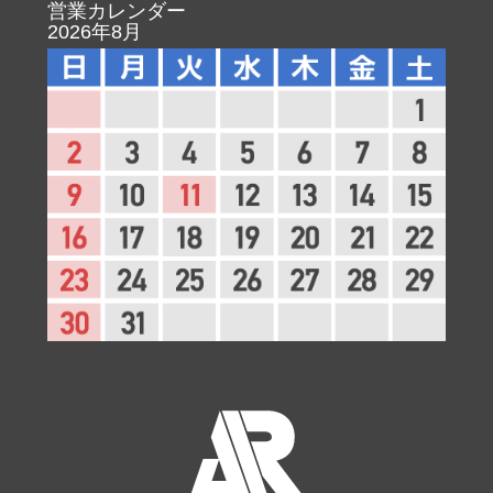
内蔵フラ
オート、ポートレート、こどもスナップ、クローズア
営業カレンダー
ッシュ
ップ、夜景ポートレート、パーティー、ペット、極彩
2026年8月
色、ポップ、フォトイラスト、トイカメラ風モード
時：オートポップアップ方式による自動発光
P、S、A、M、料理モード時：押しボタン操作による
手動ポップアップ方式
ガイドナンバー：約12（マニュアルフル発光時約12）
（ISO 100・m、20℃）
調光方式
180Kピクセル（約180,000ピクセル）RGBセンサーに
よるTTL調光制御：i-TTL-BL調光（マルチパターン測
光、中央部重点測光またはハイライト重点測光）、ス
タンダードi-TTL調光（スポット測光）可能
アクセサ
ホットシュー（ISO 518）装備：シンクロ接点、通信接
リーシュ
点、セーフティーロック機構（ロック穴）付
ー
ニコンク
i-TTL調光、アドバンストワイヤレスライティング（光
リエイテ
制御※/電波制御）、発光色温度情報伝達（フラッシュ/
ィブライ
LEDライト）、オートFPハイスピードシンクロ、FVロ
ティング
ック、マルチポイントAF補助光、モデリング発光
システム
※内蔵フラッシュによるコマンダーモードあり
・対応スピードライト使用時