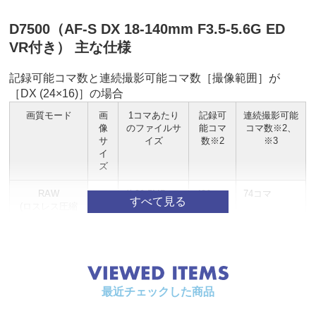
D7500（AF-S DX 18-140mm F3.5-5.6G ED
VR付き） 主な仕様
記録可能コマ数と連続撮影可能コマ数［撮像範囲］が
［DX (24×16)］の場合
画質モード
画
1コマあたり
記録可
連続撮影可能
像
のファイルサ
能コマ
コマ数※2、
サ
イズ
数※2
※3
イ
ズ
RAW
-
約20.5MB
436コ
74コマ
(ロスレス圧縮
マ
RAW/12ビット
記録)
RAW
-
約25.5MB
339コ
50コマ
(ロスレス圧縮
マ
RAW/14ビット
最近チェックした商品
記録)