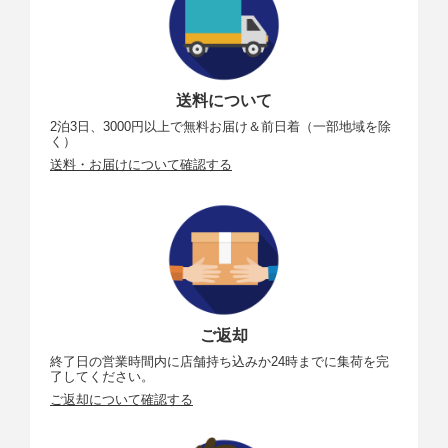
有効画素
2088万画素
数
送料について
撮像素子
23.5×15.7mmサイズCMOSセンサー、ニコンDXフォー
2泊3日、3000円以上で無料お届け＆前日着（一部地域を除
マット
く）
送料・お届けについて確認する
総画素数
2151万画素
ダスト低
イメージセンサークリーニング、イメージダストオフ
減機能
データ取得（Capture NX-Dが必要）
交換レン
・G、EまたはDタイプレンズ（PCレンズ一部制限あ
ズ
り）
・G、EまたはDタイプ以外のAFレンズ（IX用レンズ、
F3AF用レンズ使用不可）
ご返却
・Pタイプレンズ
終了日の営業時間内に店舗持ち込みか24時までに集荷を完
・非CPUレンズ（ただし、非AIレンズは使用不可）：
了してください。
撮影モードMで使用可能
ご返却について確認する
・DXレンズ
・開放F値がF5.6以上明るいレンズで、フォーカスエイ
ド可能。ただしフォーカスポイント中央1点は、F8以上