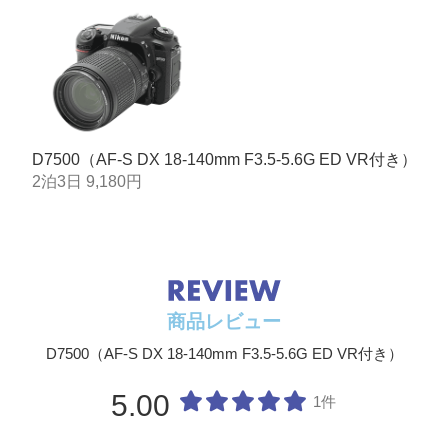
RAW
-
約17.5MB
587コ
100コマ
(圧縮RAW/12
マ
ビット記録)
RAW
-
約21.5MB
492コ
73コマ
(圧縮RAW/14
マ
ビット記録)
D7500（AF-S DX 18-140mm F3.5-5.6G ED VR付き）
FINE※4
L
約10.4MB
1000コ
100コマ
M
約6.3MB
マ
100コマ
2泊3日 9,180円
S
約3.4MB
1700コ
100コマ
マ
3300コ
マ
NORMAL※4
L
約5.3MB
2000コ
100コマ
M
約3.3MB
マ
100コマ
商品レビュー
S
約1.8MB
3300コ
100コマ
マ
D7500（AF-S DX 18-140mm F3.5-5.6G ED VR付き）
6300コ
マ
5.00
1件
BASIC※4
L
約2.8MB
4000コ
100コマ
M
約1.8MB
マ
100コマ