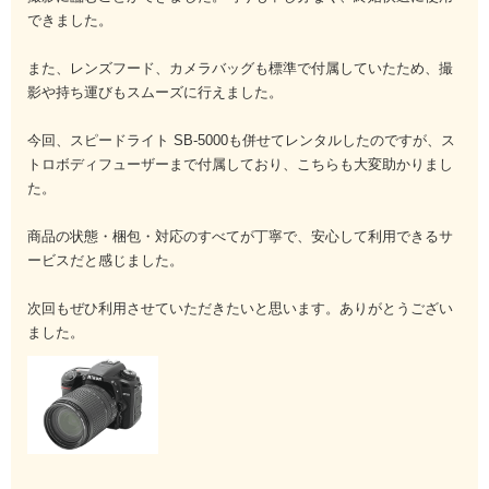
RAW
-
約11.0MB
949コ
100コマ
できました。
(圧縮RAW/12
マ
ビット記録)
また、レンズフード、カメラバッグも標準で付属していたため、撮
RAW
-
約13.4MB
803コ
100コマ
影や持ち運びもスムーズに行えました。
(圧縮RAW/14
マ
ビット記録)
今回、スピードライト SB-5000も併せてレンタルしたのですが、ス
トロボディフューザーまで付属しており、こちらも大変助かりまし
FINE※4
L
約6.6MB
1700コ
100コマ
た。
M
約4.2MB
マ
100コマ
S
約2.4MB
2700コ
100コマ
マ
商品の状態・梱包・対応のすべてが丁寧で、安心して利用できるサ
4600コ
ービスだと感じました。
マ
次回もぜひ利用させていただきたいと思います。ありがとうござい
NORMAL※4
L
約3.4MB
3300コ
100コマ
M
約2.2MB
マ
100コマ
ました。
S
約1.3MB
5100コ
100コマ
マ
8600コ
マ
BASIC※4
L
約1.8MB
6200コ
100コマ
M
約1.2MB
マ
100コマ