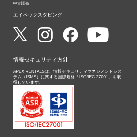
中古販売
オートフ
TTL位相差検出方式：フォーカスポイント51点（うち、
ォーカス
15点はクロスタイプセンサー、1点はF8対応）、アドバ
エイペックスダビング
方式
ンストマルチCAM3500IIオートフォーカスセンサーモ
ジュールで検出、AF微調節可能、AF補助光（約0.5～3
m）付
検出範囲
-3～+19EV（ISO 100、常温（20℃））
レンズサ
・オートフォーカス（AF）：シングルAFサーボ（AF-
情報セキュリティ方針
ーボ
S）、コンティニュアスAFサーボ（AF-C）、AFサーボ
モード自動切り換え（AF-A）を選択可能、被写体条件
により自動的に予測駆動フォーカスに移行
APEX RENTALSは、情報セキュリティマネジメントシス
・マニュアルフォーカス（M）：フォーカスエイド可能
テム（ISMS）に関する国際規格「ISO/IEC 27001」を取
得しています。
フォーカ
・AF51点設定時：51点のフォーカスポイントから選択
スポイン
可能
ト
・AF11点設定時：11点のフォーカスポイントから選択
可能
AFエリ
シングルポイントAFモード、ダイナミックAFモード
アモード
（9点、21点、51点）、3D-トラッキング、グループエ
リアAFモード、オートエリアAFモード