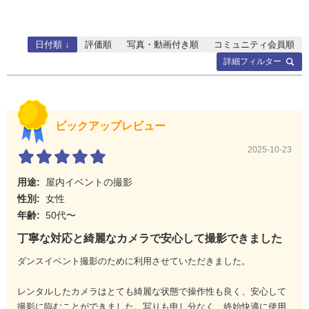
S
約1.0MB
6300コ
100コマ
マ
11300
コマ
日付順 ↓
評価順
写真・動画付き順
コミュニティ会員順
詳細フィルター
記録可能コマ数と連続撮影可能コマ数［撮像範囲］が
［1.3× (18×12)］の場合
画質モード
画
1コマあたり
記録可
連続撮影可能
像
のファイルサ
能コマ
コマ数※2、
ピックアップレビュー
サ
イズ
数※2
※3
イ
2025-10-23
ズ
用途:
屋内イベントの撮影
RAW
-
約13.1MB
713コ
100コマ
(ロスレス圧縮
マ
性別:
女性
RAW/12ビット
年齢:
50代〜
記録)
丁寧な対応と綺麗なカメラで安心して撮影できました
RAW
-
約15.6MB
559コ
100コマ
(ロスレス圧縮
マ
ダンスイベント撮影のために利用させていただきました。
RAW/14ビット
記録)
レンタルしたカメラはとても綺麗な状態で操作性も良く、安心して
撮影に臨むことができました。写りも申し分なく、終始快適に使用