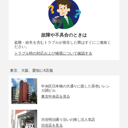
明るいレンズで、フォーカスエイド可能
画質モー
・RAW12ビット/14ビット（ロスレス圧縮、圧縮）
ド
・JPEG-Baseline準拠、圧縮率（約）：FINE（1/4）、
NORMAL（1/8）、BASIC（1/16）サイズ優先または画
質優先選択可能
・RAWとJPEGの同時記録可能
故障や不具合のときは
盗難・紛失を含むトラブルが発生した際はすぐにご連絡く
記録媒体
SD、SDHC、SDXCメモリーカード（SDHC、SDXCは
ださい。
UHS-I規格に対応）
トラブル時の対応および補償について確認する
対応規格
DCF2.0、Exif2.31、PictBridge
東京、大阪、愛知に4店舗
ファイン
アイレベル式ペンタプリズム使用一眼レフレックス式
ダー
ファインダー
中央区日本橋の大通りに面した茶色いレン
視野率
・撮像範囲［DX（24×16）］：上下左右とも約100％
ガ調ビル
（対実画面）
東京中央店を見る
・撮像範囲［1.3×（18×12）］：上下左右とも約97％
（対実画面）
倍率
約0.94倍（50mm f/1.4レンズ使用、∞、-1.0m-1のと
渋谷明治通り沿いの推し活人気店
き）
渋谷店を見る