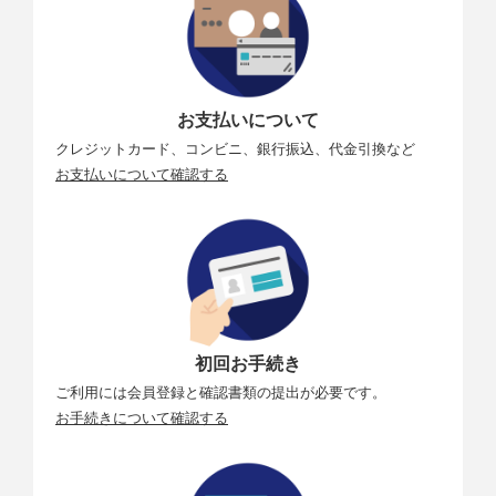
5p、108
0/25p
1080★/2
1920×1080 24p
4p、108
0/24p
お支払いについて
720★/60
1280×720 60p
クレジットカード、コンビニ、銀行振込、代金引換など
p、720/6
お支払いについて確認する
0p
720★/50
1280×720 50p
p、720/5
0p
※1 60p：59.94コマ/秒（fps）、50p：50コマ/秒、30p：29.97コ
マ/秒、25p：25コマ/秒、24p：23.976コマ/秒/※2 ［動画の画質］
が高画質の場合は、アイコンに★が表示されます。画像サイズを
初回お手続き
3840×2160に設定した場合は、常に高画質で記録されます。/※3
ご利用には会員登録と確認書類の提出が必要です。
画像サイズを3840×2160に設定した場合は［1.5×］が表示されま
お手続きについて確認する
す。/※4 動画は最大8個のファイルに分割されて記録されます。各
ファイルのファイルサイズは最大で4GBです。1回の撮影で作成さ
れるファイルの数と1ファイルあたりの記録時間は［画像サイズ/フ
レームレート］および［動画の画質］の設定によって異なります。