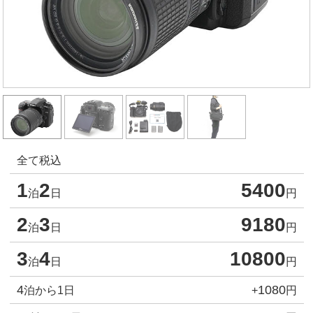
全て税込
1
2
5400
泊
日
円
2
3
9180
泊
日
円
3
4
10800
泊
日
円
4
1080
泊から1日
+
円