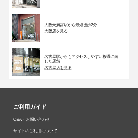
シャッタ
電子制御上下走行式フォーカルプレーンシャッター、
ー
電子先幕シャッター（ミラーアップ撮影時）
シャッタ
1/8000～30秒（1/3ステップ、1/2ステップに変更可
大阪天満宮駅から最短徒歩2分
ースピー
能）、Bulb、Time、X250
大阪店を見る
ド
フラッシ
X=1/250秒、1/320秒以下の低速シャッタースピードで
ュ同調シ
同調（1/250～1/320秒はガイドナンバーが減少）
ャッター
名古屋駅からもアクセスしやすい桜通に面
スピード
した店舗
名古屋店を見る
レリーズ
1コマ撮影、低速連続撮影、高速連続撮影、静音撮影、
モード
静音連続撮影、セルフタイマー撮影、ミラーアップ撮
影
連続撮影
低速連続撮影：約1～7コマ/秒、高速連続撮影：約8コ
速度
マ/秒
ご利用ガイド
※フォーカスモードがAF-Cで、カスタムメニューa1
［AF-C モード時の優先］が［レリーズ］、撮影モード
がS（シャッター優先オート）またはM（マニュア
Q&A・お問い合わせ
ル）、1/250秒以上の高速シャッタースピード、その他
が初期設定時
サイトのご利用について