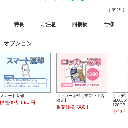
( 6915 )
特長
ご注意
同梱物
仕様
オプション
スマート返却
ロッカー返却【東京中央店
サンディス
限定】
SDXC
680
販売価格
円
128GB
380
販売価格
円
2泊3日