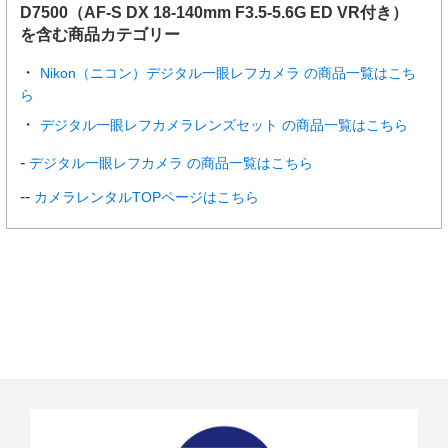
D7500（AF-S DX 18-140mm F3.5-5.6G ED VR付き）
を含む商品カテゴリー
2160★/3
3840×2160(4K
144Mbps
29分
0p
UHD)30p※3
59秒
※4
Nikon（ニコン）デジタル一眼レフカメラ の商品一覧はこち
2160★/2
3840×2160(4K
ら
5p
UHD)25p※3
デジタル一眼レフカメラレンズセット の商品一覧はこちら
2160★/2
3840×2160(4K
デジタル一眼レフカメラ の商品一覧はこちら
4p
UHD)24p※3
カメラレンタルTOPページはこちら
1080★/6
1920×1080 60p
48Mbps/24Mbps
0p、108
0/60p
1080★/5
1920×1080 50p
0p、108
0/50p
1080★/3
1920×1080 30p
24Mbps/12Mbps
0p、108
0/30p
1080★/2
1920×1080 25p