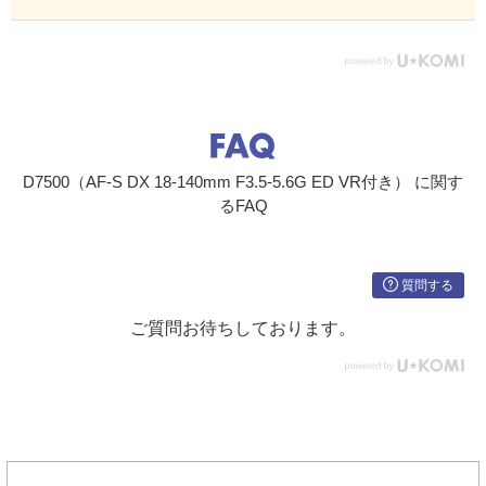
S
約0.8MB
9500コ
100コマ
マ
14700
コマ
※1 SanDisk社製16GBのSDHC UHS-Iカード（SDSDXPA-016G-
J35）を使用した場合。/※2 撮影条件により、記録可能コマ数と連
続撮影可能コマ数は、増減することがあります。/※3 ISO感度が
ISO 100の場合の、連続撮影速度を維持して撮影できるコマ数で
D7500（AF-S DX 18-140mm F3.5-5.6G ED VR付き） に関す
す。次のような場合、連続撮影可能コマ数は減少します。
るFAQ
・［画質モード］で画質を優先した（［★］が付いた）項目に設定
してJPEG画像を撮影した場合。
・［自動ゆがみ補正］を［する］に設定した場合。/※4 1コマあた
りのファイルサイズおよび記録可能コマ数は、［画質モード］でサ
質問する
イズを優先した（［★］が付いていない）項目に設定されている場
合です。画質を優先した（［★］が付いた）項目に設定した場合、
ご質問お待ちしております。
記録可能コマ数は減少します。
主な動画仕様
動画の画
［画像サイズ/フ
最大ビットレート(［動画
最長
質
レームレート］
の画質］※2：★高画質/
記録
※1
標準)
時間