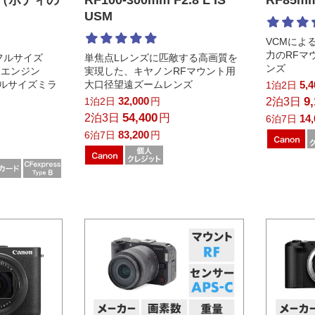
USM
VCMによ
力のRFマ
フルサイズ
単焦点Lレンズに匹敵する高画質を
ンズ
像エンジン
実現した、キヤノンRFマウント用
フルサイズミラ
大口径望遠ズームレンズ
5,
1泊2日
32,000
9
1泊2日
円
2泊3日
54,400
2泊3日
円
14
6泊7日
83,200
6泊7日
円