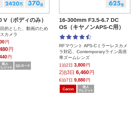
50 V（ボディのみ）
16-300mm F3.5-6.7 DC
OS（キヤノンAPS-C用）
を目的とした、動画のため
レスカメラ
400
円
RFマウント APS-Cミラーレスカメ
,480
円
ラ対応、Contemporaryライン高倍
,440
円
率ズームレンズ
3,800
1泊2日
円
6,460
2泊3日
円
9,880
6泊7日
円