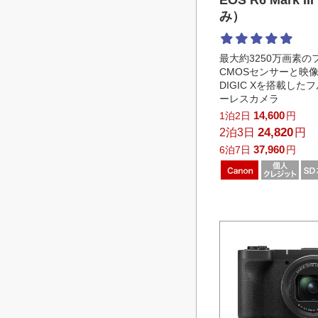
み）
最大約3250万画素の
CMOSセンサーと映
DIGIC Xを搭載した
ーレスカメラ
14,600
1泊2日
円
24,820
2泊3日
円
37,960
6泊7日
円