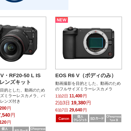
NEW
 V・RF20-50 L IS
EOS R6 V（ボディのみ）
PZレンズキット
動画撮影を目的とした、動画のため
のフルサイズミラーレスカメラ
を目的とした、動画のため
イズミラーレスカメラ、パ
11,400
1泊2日
円
ムレンズ付き
19,380
2泊3日
円
,200
円
29,640
6泊7日
円
7,540
円
,120
円