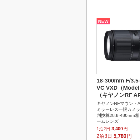
NEW
18-300mm F/3.5-6
VC VXD（Model
（キヤノンRF AP
キヤノンRFマウントA
ミラーレス一眼カメラ
判換算28.8-480m
ームレンズ
3,400
1泊2日
円
5,780
2泊3日
円