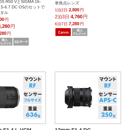
 R50 VとSIGMA 16-
単焦点レンズ
3.5-6.7 DC OSのセットで
2,800
1泊2日
円
ンタル
4,760
2泊3日
円
800
円
7,280
6泊7日
円
3,260
円
,280
円
 F1.4 L VCM
12mm F1.4 DC