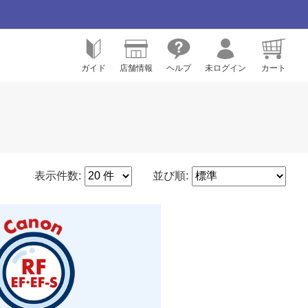
ガイド
店舗情報
ヘルプ
未ログイン
カート
表示件数:
並び順: