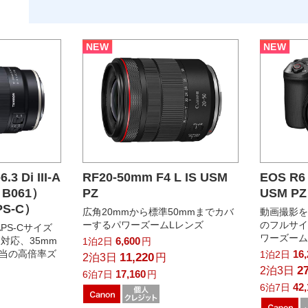
NEW
NEW
.3 Di III-A
RF20-50mm F4 L IS USM
EOS R6
 B061）
PZ
USM 
S-C）
広角20mmから標準50mmまでカバ
動画撮影
ーするパワーズームLレンズ
のフルサ
PS-Cサイズ
ワーズー
対応、35mm
6,600
1泊2日
円
m相当の高倍率ズ
16
1泊2日
11,220
2泊3日
円
2
2泊3日
17,160
6泊7日
円
42
6泊7日