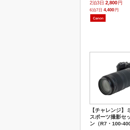
2,800
2泊3日
円
4,400
6泊7日
円
【チャレンジ】
スポーツ撮影セッ
ン（R7・100-4