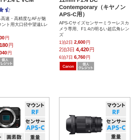
Contemporary（キヤノン
APS-C用）
る高速・高精度なAFが魅
APS-Cサイズセンサーミラーレスカ
ウント用大口径中望遠Lレ
メラ専用、F1.4の明るい超広角レン
ズ
400
円
2,600
1泊2日
円
,180
円
4,420
2泊3日
円
,040
円
6,760
6泊7日
円