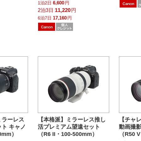
6,600
1泊2日
円
11,220
2泊3日
円
17,160
6泊7日
円
ミラーレス
【本格派】ミラーレス推し
【チャ
ト キャノ
活プレミアム望遠セット
動画撮
00mm）
（R6 II・100-500mm）
（R50 