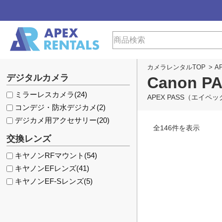
カメラレンタルTOP
>
A
デジタルカメラ
Canon
ミラーレスカメラ
(24)
APEX PASS（エイ
コンデジ・防水デジカメ
(2)
デジカメ用アクセサリー
(20)
全
146
件を表示
交換レンズ
キヤノンRFマウント
(54)
キヤノンEFレンズ
(41)
キヤノンEF-Sレンズ
(5)