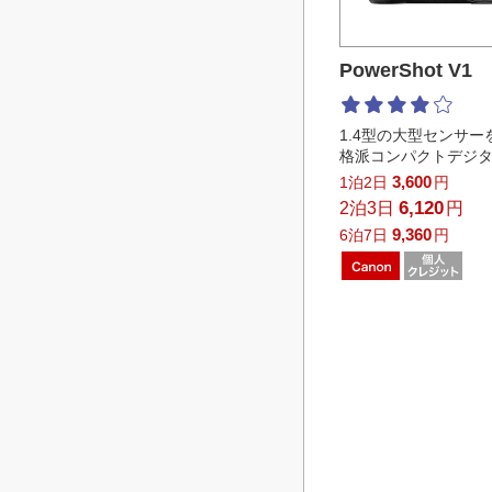
PowerShot V1
1.4型の大型センサ
格派コンパクトデジ
3,600
1泊2日
円
6,120
2泊3日
円
9,360
6泊7日
円