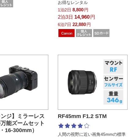
お得なレンタル
8,800
1泊2日
円
14,960
2泊3日
円
22,880
6泊7日
円
レンジ】ミラーレス
RF45mm F1.2 STM
影万能ズームセット
V・16-300mm）
人間の視野に近い画角45mmの標準