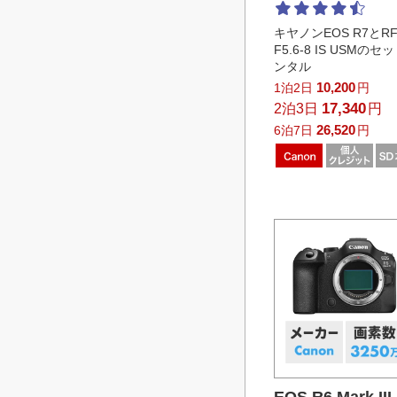
キヤノンEOS R7とRF1
F5.6-8 IS USM
ンタル
10,200
1泊2日
円
17,340
2泊3日
円
26,520
6泊7日
円
EOS R6 Mark 