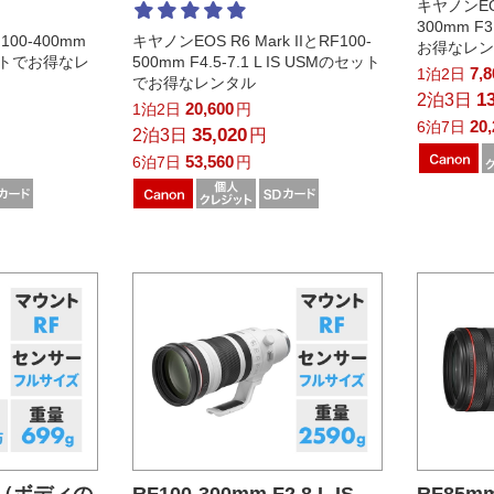
キヤノンEOS
300mm F
00-400mm
キヤノンEOS R6 Mark IIとRF100-
お得なレ
のセットでお得なレ
500mm F4.5-7.1 L IS USMのセット
7,
1泊2日
でお得なレンタル
1
2泊3日
20,600
1泊2日
円
20
6泊7日
35,020
2泊3日
円
53,560
6泊7日
円
III（ボディの
RF100-300mm F2.8 L IS
RF85mm