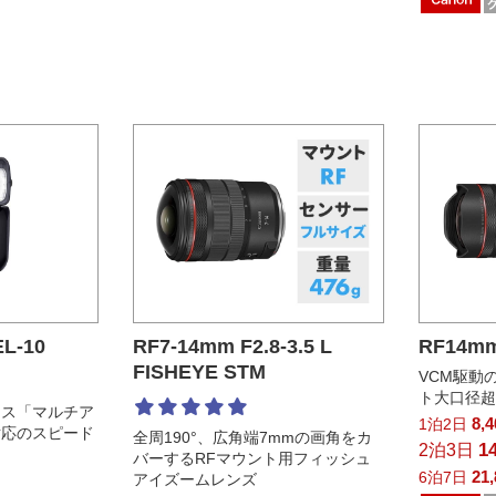
-10
RF7-14mm F2.8-3.5 L
RF14mm
FISHEYE STM
VCM駆動
ト大口径
ース「マルチア
8,
1泊2日
対応のスピード
全周190°、広角端7mmの画角をカ
1
2泊3日
バーするRFマウント用フィッシュ
21
6泊7日
アイズームレンズ