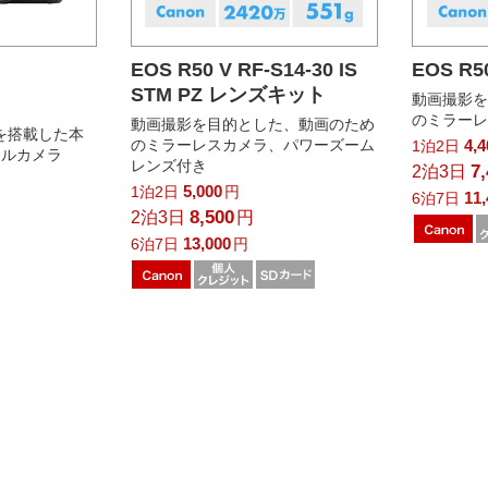
EOS R50 V RF-S14-30 IS
EOS R
STM PZ レンズキット
動画撮影
のミラー
動画撮影を目的とした、動画のため
ーを搭載した本
のミラーレスカメラ、パワーズーム
4,
1泊2日
タルカメラ
レンズ付き
7
2泊3日
5,000
1泊2日
円
11
6泊7日
8,500
2泊3日
円
13,000
6泊7日
円