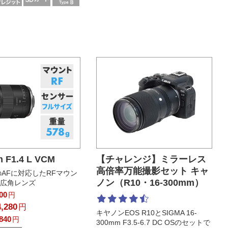
 F1.4 L VCM
【チャレンジ】ミラーレス
高倍率万能撮影セット キャ
のAFに対応したRFマウン
ノン（R10・16-300mm）
超広角レンズ
400
円
4,280
円
キヤノンEOS R10とSIGMA 16-
,840
円
300mm F3.5-6.7 DC OSのセットで