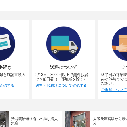
手続き
送料について
ご
録と確認書類の
2泊3日、3000円以上で無料お届
終了日の営業時
け＆前日着（一部地域を除く）
みか24時まで
ださい。
確認する
送料・お届けについて確認する
ご返却について
渋谷明治通り沿いの推し活人
大阪天満宮駅から最
気店
分