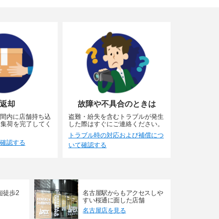
返却
故障や不具合のときは
間内に店舗持ち込
盗難・紛失を含むトラブルが発生
に集荷を完了してく
した際はすぐにご連絡ください。
トラブル時の対応および補償につ
確認する
いて確認する
短徒歩2
名古屋駅からもアクセスしや
すい桜通に面した店舗
名古屋店を見る