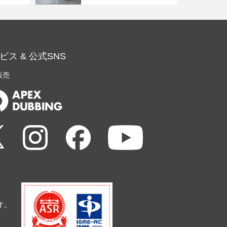
ビス & 公式SNS
販売
す。