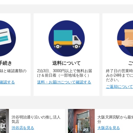
手続き
送料について
ご
録と確認書類の
2泊3日、3000円以上で無料お届
終了日の営業時
け＆前日着（一部地域を除く）
みか24時まで
ださい。
確認する
送料・お届けについて確認する
ご返却について
渋谷明治通り沿いの推し活人
大阪天満宮駅から最
気店
分
渋谷店を見る
大阪店を見る