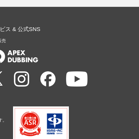
ビス & 公式SNS
販売
す。