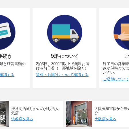
手続き
送料について
ご
録と確認書類の
2泊3日、3000円以上で無料お届
終了日の営業時
け＆前日着（一部地域を除く）
みか24時まで
ださい。
確認する
送料・お届けについて確認する
ご返却について
渋谷明治通り沿いの推し活人
大阪天満宮駅から最
気店
分
渋谷店を見る
大阪店を見る