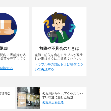
返却
故障や不具合のときは
間内に店舗持ち込
盗難・紛失を含むトラブルが発生
に集荷を完了してく
した際はすぐにご連絡ください。
トラブル時の対応および補償につ
確認する
いて確認する
短徒歩2
名古屋駅からもアクセスしや
すい桜通に面した店舗
名古屋店を見る