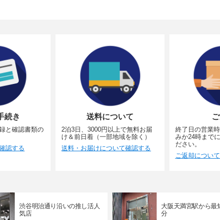
手続き
送料について
ご
録と確認書類の
2泊3日、3000円以上で無料お届
終了日の営業時
け＆前日着（一部地域を除く）
みか24時まで
ださい。
確認する
送料・お届けについて確認する
ご返却について
渋谷明治通り沿いの推し活人
大阪天満宮駅から最
気店
分