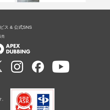
ビス & 公式SNS
販売
す。