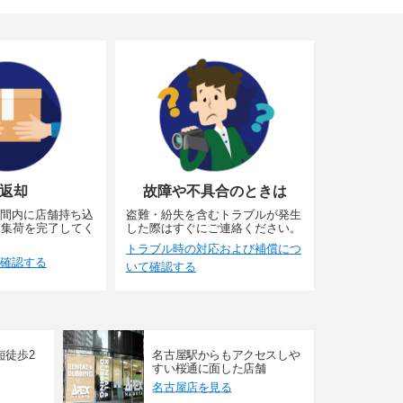
返却
故障や不具合のときは
間内に店舗持ち込
盗難・紛失を含むトラブルが発生
に集荷を完了してく
した際はすぐにご連絡ください。
トラブル時の対応および補償につ
確認する
いて確認する
短徒歩2
名古屋駅からもアクセスしや
すい桜通に面した店舗
名古屋店を見る