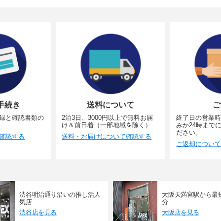
手続き
送料について
ご
録と確認書類の
2泊3日、3000円以上で無料お届
終了日の営業時
け＆前日着（一部地域を除く）
みか24時まで
ださい。
確認する
送料・お届けについて確認する
ご返却について
渋谷明治通り沿いの推し活人
大阪天満宮駅から最
気店
分
渋谷店を見る
大阪店を見る