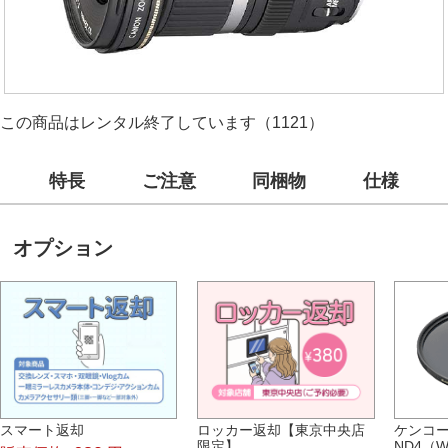
この商品はレンタル終了しています（1121）
特長
ご注意
同梱物
仕様
オプション
スマート返却
ロッカー返却【東京中央店
ケンコー
限定】
ND4（W