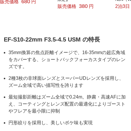
680
販売価格
円
380
販売価格
円
2泊3日
EF-S10-22mm F3.5-4.5 USM の特長
35mm換算の焦点距離イメージで、16-35mmの超広角域
をカバーする、ショートバックフォーカスタイプのレン
ズです。
2種3枚の非球面レンズとスーパーUDレンズを採用し、
ズーム全域で高い描写性を誇ります
最短撮影距離はズーム全域で0.24m。静粛・高速AFに加
え、コーティングとレンズ配置の最適化によりゴースト
やフレアを最小限に抑制
円形絞りを採用し、美しいボケ味も実現