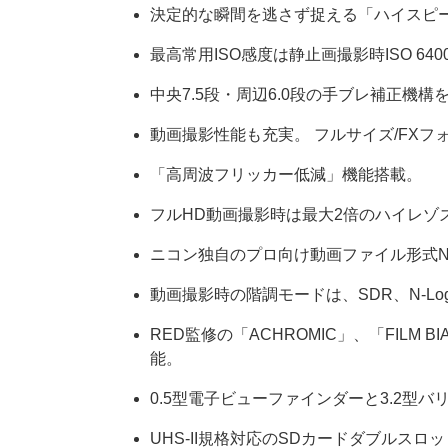
決定的な瞬間を逃さず捉える「ハイスピ
最高常用ISO感度は静止画撮影時ISO 6400
中央7.5段・周辺6.0段の手ブレ補正機構
動画撮影性能も充実。 フルサイズ/FX
「高周波フリッカー低減」機能搭載。
フルHD動画撮影時は最大2倍のハイレゾ
ニコン独自のプロ向け動画ファイル形式N
動画撮影時の階調モードは、SDR、N-Lo
RED監修の「ACHROMIC」、「FILM BIAS
能。
0.5型電子ビューファインダーと3.2型
UHS-II規格対応のSDカードダブルスロ