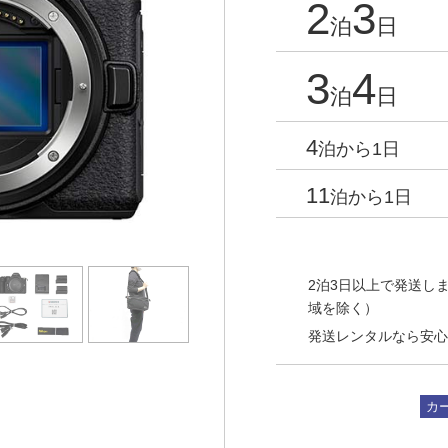
2
3
泊
日
3
4
泊
日
4
泊から1日
11
泊から1日
2泊3日以上で発送しま
域を除く）
発送レンタルなら安心
カ