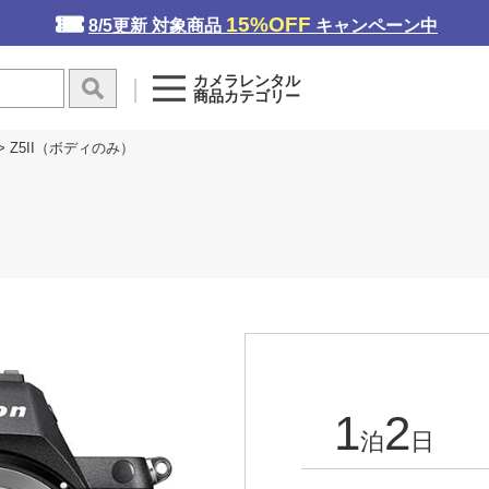
15%OFF
8/5更新 対象商品
キャンペーン中
カメラレンタル
商品カテゴリー
> Z5II（ボディのみ）
1
2
泊
日