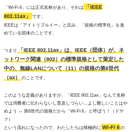
「IEEE
「Wi-Fi 6」には正式名称があり、それは
802.11ax」
です。
IEEEは「アイトリプルイー」と読み、
「規格の標準化」を進
めている団体のことです。
「IEEE 802.11ax」は、IEEE（団体）が、ネ
つまり
ットワーク関連（802）の標準規格として策定した
中の、無線LANについて（11）の規格の第6世代
（ax）
のことです。
このような定義がありますが、「IEEE 802.11ax」なんて名称
では消費者に伝わらないし普及しづらい…よし難しいことはや
めよう → 第6世代の規格だから「Wi-Fi 6」と呼ぼう！（ドヤ
ァ）
Wi-Fi 6
という流れになったので、わたしたちは積極的に
の