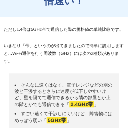
倍速い！
ただし1.4倍は5GHz帯で通信した際の規格値の単純比較です。
いきなり「帯」というのが出てきましたので簡単に説明します
と…Wi-Fi通信を行う周波数（GHz）には次の2種類がありま
す。
そんなに速くはなく、電子レンジなどの別の
波と干渉するとさらに速度が低下しやすいけ
ど、壁を隔てて通信できるから隣の部屋とか上
2.4GHz帯
の階とかでも通信できる「
」
すごい速くて干渉しにくいけど、障害物には
5GHz帯
めっぽう弱い「
」