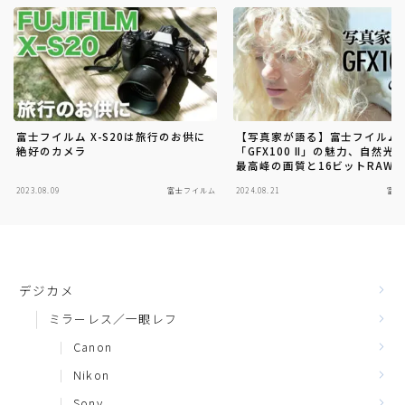
富士フイルム X-S20は旅行のお供に
【写真家が語る】富士フイルム
絶好のカメラ
「GFX100 II」の魅力、自然光
最高峰の画質と16ビットRAW
性
2023.08.09
富士フイルム
2024.08.21
富士
デジカメ
ミラーレス／一眼レフ
Canon
Nikon
Sony