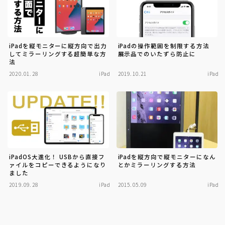
iPadを縦モニターに縦方向で出力
iPadの操作範囲を制限する方法
してミラーリングする超簡単な方
展示品でのいたずら防止に
法
2020.01.28
iPad
2019.10.21
iPad
iPadOS大進化！ USBから直接フ
iPadを縦方向で縦モニターになん
ァイルをコピーできるようになり
とかミラーリングする方法
ました
2019.09.28
iPad
2015.05.09
iPad