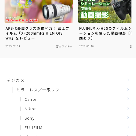
APS-C最高クラスの描写力！ 富士フ
FUJIFILM X-H2Sのフィルムシ
イルム「XF200mmF2 R LM OIS
ーションを使った動画撮影【作
WR」をレビュー
画あり】
2025.07.24
富士フイルム
2023.05.16
富士
デジカメ
ミラーレス／一眼レフ
Canon
Nikon
Sony
FUJIFILM