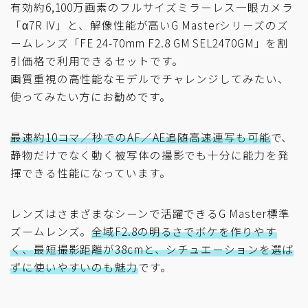
有効約6,100万画素のフルサイズミラーレス一眼カメラ
「α7R IV」と、解像性能が高いG Masterシリーズのズ
ームレンズ「FE 24-70mm F2.8 GM SEL2470GM」を割
引価格で利用できるセットです。
画質重視の高性能なモデルでチャレンジしてみたい、
使ってみたい方にお勧めです。
最速約10コマ／秒でのAF／AE追随高速連写も可能
で、
静物だけでなく動く被写体の撮影でも十分に能力を発
揮できる性能になっています。
レンズはさまざまなシーンで活躍できるG Master標準
ズームレンズ。
全域F2.8の明るさでボケを作りやす
く、最短撮影距離が38cmと、シチュエーションを選ば
ずに使いやすいのも魅力
です。