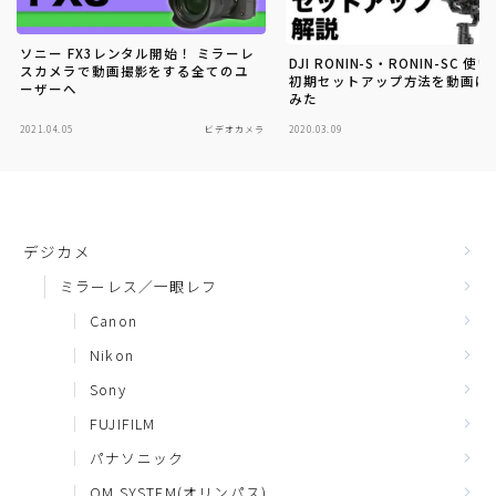
ソニー FX3レンタル開始！ ミラーレ
DJI RONIN-S・RONIN-SC 使
スカメラで動画撮影をする全てのユ
初期セットアップ方法を動画に
ーザーへ
みた
2021.04.05
ビデオカメラ
2020.03.09
三
デジカメ
ミラーレス／一眼レフ
Canon
Nikon
Sony
FUJIFILM
パナソニック
OM SYSTEM(オリンパス)