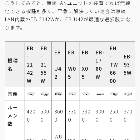
こうしてみると、無線LANユニットを装着すれば無線
化できる機種も多く、早急に解決したい場合は無線
LAN内蔵のEB-2142Wか、EB-U42が最適な選択肢にな
ります。
EB
EB
EH
EB
EB
EB
EB-
-
-
-
EB-
機種
-
-
-
17
21
21
TW
93
名
U4
W0
X0
80
42
55
66
5W
2
5
5
W
W
W
00
画像
ルー
420
500
360
330
330
300
250
370
メン
0
0
0
0
0
0
0
0
数
WU