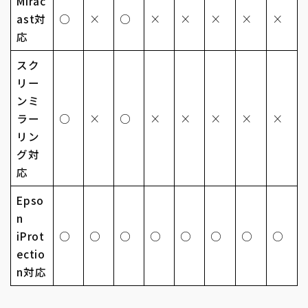
Mirac
ast対
○
×
○
×
×
×
×
×
応
スク
リー
ンミ
ラー
○
×
○
×
×
×
×
×
リン
グ対
応
Epso
n
iProt
○
○
○
○
○
○
○
○
ectio
n対応