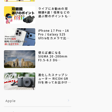
ライブにお勧めの双
眼鏡4選！倍率などの
選ぶ際のポイントも
解説【2026年5月更
新】
iPhone 17 Pro・16
Pro / Galaxy S25
Ultraをカメラで比較
｜暗所・ズーム性能
から見る違いとおす
すめ
使えば虜になる
SIGMA 20-200mm
F3.5-6.3 DG
Contemporary
進化したスナップシ
ューター RICOH GR
IVを持ってお出かけし
てきた
Apple