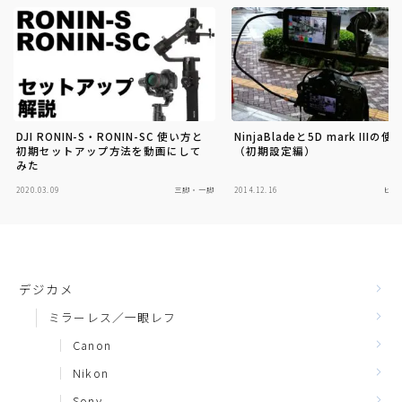
DJI RONIN-S・RONIN-SC 使い方と
NinjaBladeと5D mark IIIの使
初期セットアップ方法を動画にして
（初期設定編）
みた
2020.03.09
三脚・一脚
2014.12.16
ビデ
デジカメ
ミラーレス／一眼レフ
Canon
Nikon
Sony