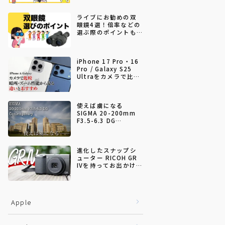
ライブにお勧めの双
眼鏡4選！倍率などの
選ぶ際のポイントも
解説【2026年5月更
新】
iPhone 17 Pro・16
Pro / Galaxy S25
Ultraをカメラで比較
｜暗所・ズーム性能
から見る違いとおす
すめ
使えば虜になる
SIGMA 20-200mm
F3.5-6.3 DG
Contemporary
進化したスナップシ
ューター RICOH GR
IVを持ってお出かけし
てきた
Apple