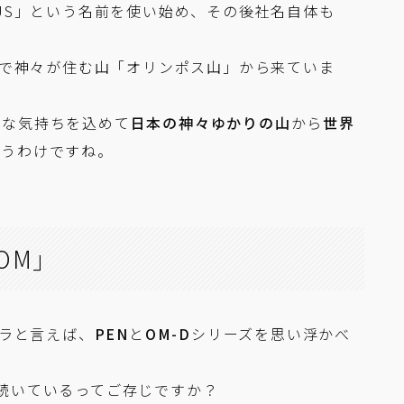
PUS」という名前を使い始め、その後社名自体も
神話で神々が住む山「オリンポス山」から来ていま
んな気持ちを込めて
日本の神々ゆかりの山
から
世界
いうわけですね。
OM」
メラと言えば、
PEN
と
OM-D
シリーズを思い浮かべ
続いているってご存じですか？