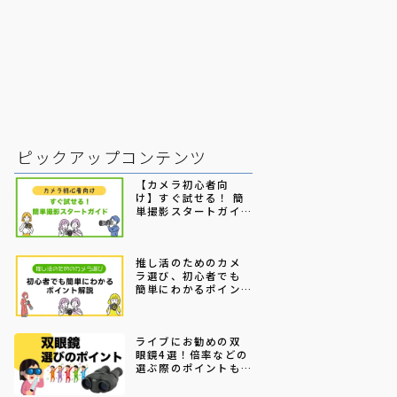
ピックアップコンテンツ
【カメラ初心者向
け】すぐ試せる！ 簡
単撮影スタートガイ
ド
推し活のためのカメ
ラ選び、初心者でも
簡単にわかるポイン
ト解説
ライブにお勧めの双
眼鏡4選！倍率などの
選ぶ際のポイントも
解説【2026年5月更
新】